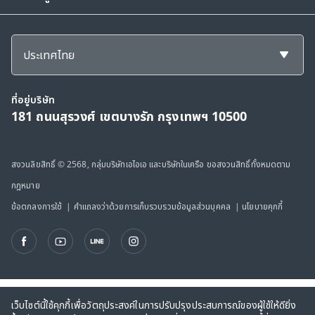
อีเมล th.privacy@aia.com หรือติดต่อตามที่อยู่ที่ บริษัท เอ
ไอเอ จำกัด 181 ถนนสุรวงศ์ แขวงสุริยวงศ์ เขตบางรัก
กรุงเทพฯ 10500
ประเทศไทย
ที่อยู่บริษัท
181 ถนนสุรวงศ์ เขตบางรัก กรุงเทพฯ 10500
สงวนลิขสิทธิ์ © 2568, กลุ่มบริษัทเอไอเอ และบริษัทในเครือ ขอสงวนสิทธิ์ทั้งหมดตาม
กฎหมาย
ข้อตกลงการใช้
|
คำแถลงว่าด้วยการเก็บรวบรวมข้อมูลส่วนบุคคล
|
นโยบายคุกกี้
เว็บไซต์นี้ใช้คุกกี้เพื่อวัตถุประสงค์ในการปรับปรุงประสบการณ์ของผู้ใช้ให้ดียิ่ง