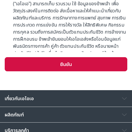
(“เอไอเอ”) สามารถเก็บ รวบรวม ใช้ ข้อมูลของข้าพเจ้า เพื่อ
วัตถุประสงค์ในการติดต่อ ส่งเนื้อหาและให้คำแนะนำเกี่ยวกับ
ผลิตภัณฑ์และบริการ การรักษาทางการแพทย์ สุขภาพ การเงิน
การประกวด การแข่งขัน การให้รางวัล ให้สิทธิพิเศษ กิจกรรม
การกุศล รวมถึงการสมัครเป็นตัวแทนประกันชีวิต การจ้างงาน
การฝึกอบรม ข้าพเจ้ายินยอมให้เอไอเอส่งหรือโอนข้อมูลแก่
พันธมิตรทางการค้า คู่ค้า ตัวแทนประกันชีวิต หรือนายหน้า
ประกันชีวิต (ถ้ามี) เพื่อดำเนินการตามวัตถุประสงค์ข้างต้น
ข้าพเจ้ารับทราบว่าเอไอเอจะเก็บข้อมูลตามความจำเป็นหรืออายุ
ยืนยัน
ความตามกฎหมาย การให้ความยินยอมครั้งนี้มีผลแทนที่การ
แสดงเจตนาที่ข้าพเจ้าได้เคยให้ไว้ก่อนหน้า (ถ้ามี)
ทั้งนี้ เอไอเออาจเก็บข้อมูลของท่านเพิ่มเติมภายหลังเพื่อใช้ตาม
วัตถุประสงค์ข้างต้น ท่านสามารถศึกษานโยบายข้อมูลส่วน
เกี่ยวกับเอไอเอ
บุคคลได้ที่เว็บไซต์ของเอไอเอตามลิ้งค์ดังต่อไปนี้
www.aia.co.th/privacy
และสามารถติดต่อสอบถามข้อมูล
ผลิตภัณฑ์
เพิ่มเติม หรือ ร้องขอใช้สิทธิตามที่กฎหมายกำหนด ได้ที่เอไอเอ
คอลเซ็นเตอร์ โทร. 1581 หากท่านต้องการติดต่อเจ้าหน้าที่
บริการลูกค้า
คุ้มครองข้อมูลส่วนบุคคลของเอไอเอ (DPO) กรุณาติดต่อทาง