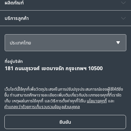
ผลิตภัณฑ์
บริการลูกค้า
ประเทศไทย
ที่อยู่บริษัท
181 ถนนสุรวงศ์ เขตบางรัก กรุงเทพฯ 10500
สงวนลิขสิทธิ์ © 2568, กลุ่มบริษัทเอไอเอ และบริษัทในเครือ ขอสงวนสิทธิ์ทั้งหมดตาม
เว็บไซต์นี้ใช้คุกกี้เพื่อวัตถุประสงค์ในการปรับปรุงประสบการณ์ของผู้ใช้ให้ดียิ่ง
ขึ้น ท่านสามารถศึกษารายละเอียดเพิ่มเติมเกี่ยวกับประเภทของคุกกี้ที่เราจัด
กฎหมาย
เก็บ เหตุผลในการใช้คุกกี้ และวิธีการตั้งค่าคุกกี้ได้ใน
นโยบายคุกกี้
และ
ข้อตกลงการใช้
|
คำแถลงว่าด้วยการเก็บรวบรวมข้อมูลส่วนบุคคล
|
นโยบายคุกกี้
คำแถลงว่าด้วยการเก็บรวบรวมข้อมูลส่วนบุคคล
ยืนยัน