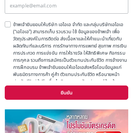
ข้าพเจ้ายินยอมให้บริษัท เอไอเอ จำกัด และกลุ่มบริษัทเอไอเอ
(“เอไอเอ”) สามารถเก็บ รวบรวม ใช้ ข้อมูลของข้าพเจ้า เพื่อ
วัตถุประสงค์ในการติดต่อ ส่งเนื้อหาและให้คำแนะนำเกี่ยวกับ
ผลิตภัณฑ์และบริการ การรักษาทางการแพทย์ สุขภาพ การเงิน
การประกวด การแข่งขัน การให้รางวัล ให้สิทธิพิเศษ กิจกรรม
การกุศล รวมถึงการสมัครเป็นตัวแทนประกันชีวิต การจ้างงาน
การฝึกอบรม ข้าพเจ้ายินยอมให้เอไอเอส่งหรือโอนข้อมูลแก่
พันธมิตรทางการค้า คู่ค้า ตัวแทนประกันชีวิต หรือนายหน้า
ประกันชีวิต (ถ้ามี) เพื่อดำเนินการตามวัตถุประสงค์ข้างต้น
ข้าพเจ้ารับทราบว่าเอไอเอจะเก็บข้อมูลตามความจำเป็นหรืออายุ
ยืนยัน
ความตามกฎหมาย การให้ความยินยอมครั้งนี้มีผลแทนที่การ
แสดงเจตนาที่ข้าพเจ้าได้เคยให้ไว้ก่อนหน้า (ถ้ามี)
ทั้งนี้ เอไอเออาจเก็บข้อมูลของท่านเพิ่มเติมภายหลังเพื่อใช้ตาม
วัตถุประสงค์ข้างต้น ท่านสามารถศึกษานโยบายข้อมูลส่วน
บุคคลได้ที่เว็บไซต์ของเอไอเอตามลิ้งค์ดังต่อไปนี้