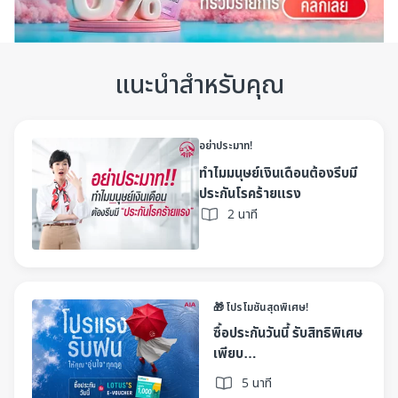
www.aia.co.th/privacy
และสามารถติดต่อสอบถามข้อมูล
เพิ่มเติม หรือ ร้องขอใช้สิทธิตามที่กฎหมายกำหนด ได้ที่เอไอเอ
คอลเซ็นเตอร์ โทร. 1581 หากท่านต้องการติดต่อเจ้าหน้าที่
แนะนำสำหรับคุณ
คุ้มครองข้อมูลส่วนบุคคลของเอไอเอ (DPO) กรุณาติดต่อทาง
อีเมล th.privacy@aia.com หรือติดต่อตามที่อยู่ที่ บริษัท เอ
ไอเอ จำกัด 181 ถนนสุรวงศ์ แขวงสุริยวงศ์ เขตบางรัก
กรุงเทพฯ 10500
อย่าประมาท!
ทำไมมนุษย์เงินเดือนต้องรีบมี
ประกันโรคร้ายแรง
2 นาที
🎁 โปรโมชันสุดพิเศษ!
ซื้อประกันวันนี้ รับสิทธิพิเศษ
เพียบ…
5 นาที