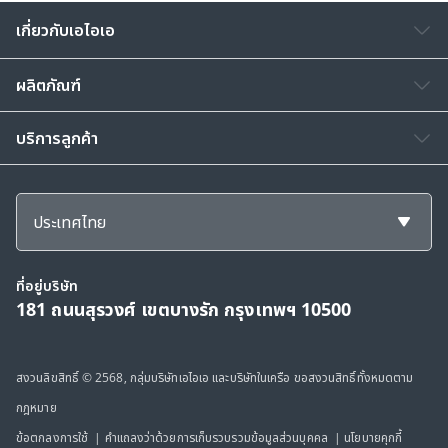
เกี่ยวกับเอไอเอ
ผลิตภัณฑ์
บริการลูกค้า
ประเทศไทย
ที่อยู่บริษัท
181 ถนนสุรวงศ์ เขตบางรัก กรุงเทพฯ 10500
สงวนลิขสิทธิ์ © 2568, กลุ่มบริษัทเอไอเอ และบริษัทในเครือ ขอสงวนสิทธิ์ทั้งหมดตาม
กฎหมาย
ข้อตกลงการใช้
|
คำแถลงว่าด้วยการเก็บรวบรวมข้อมูลส่วนบุคคล
|
นโยบายคุกกี้