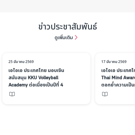
ข่าวประชาสัมพันธ์
ดูเพิ่มเติม
25 มีนาคม 2569
17 มีนาคม 2569
เอไอเอ ประเทศไทย มอบเงิน
เอไอเอ ประเทศไท
สนับสนุน KKU Volleyball
Thai Mind Awar
Academy ต่อเนื่องเป็นปีที่ 4
ตอกย้ำความเป็น
ตอกย้ำพันธกิจพัฒนาศักยภาพ
องค์กรระดับประ
เยาวชนหญิงด้านกีฬา
ทางใจ เท่าเทียม
วอลเลย์บอลในภาคอีสาน