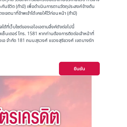
นชีวิต (ถ้ามี) เพื่อดำเนินการตามวัตถุประสงค์ข้างต้น
นาที่ข้าพเจ้าได้เคยให้ไว้ก่อนหน้า (ถ้ามี)
้ที่เว็บไซต์ของเอไอเอตามลิ้งค์ดังต่อไปนี้
ซ็นเตอร์ โทร. 1581 หากท่านต้องการติดต่อเจ้าหน้าที่
ไอเอ จำกัด 181 ถนนสุรวงศ์ แขวงสุริยวงศ์ เขตบางรัก
ยืนยัน