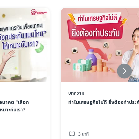
บทความ
ออนาคต “เลือก
ทำไมเศรษฐกิจไม่ดี ยิ่งต้องทำประก
หมาะกับเรา?
3 นาที