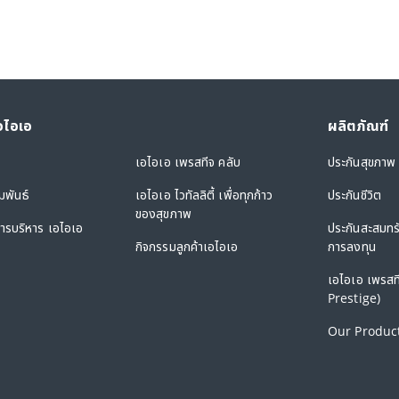
เอไอเอ
ผลิตภัณฑ์
เอไอเอ เพรสทีจ คลับ
ประกันสุขภาพ
มพันธ์
เอไอเอ ไวทัลลิตี้ เพื่อทุกก้าว
ประกันชีวิต
ของสุขภาพ
รบริหาร เอไอเอ
ประกันสะสมทร
กิจกรรมลูกค้าเอไอเอ
การลงทุน
เอไอเอ เพรสท
Prestige)
Our Product