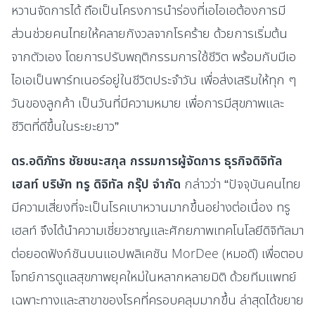
หวานจัดการได้ ถือเป็นโครงการนำร่องที่เอไอเอต้องการมี
ส่วนช่วยคนไทยให้คลายกังวลจากโรคร้าย ด้วยการเริ่มต้น
จากตัวเอง โดยการปรับพฤติกรรมการใช้ชีวิต พร้อมกับมีเอ
ไอเอเป็นพาร์ทเนอร์อยู่ในชีวิตประจำวัน เพื่อส่งเสริมให้ทุก ๆ
วันของลูกค้า เป็นวันที่มีความหมาย เพื่อการมีสุขภาพและ
ชีวิตที่ดีขึ้นในระยะยาว”
ดร.อดิภัทร ชัยชนะสกุล กรรมการผู้จัดการ ธุรกิจดิจิทัล
เฮลท์ บริษัท ทรู ดิจิทัล กรุ๊ป จำกัด
กล่าวว่า “ปัจจุบันคนไทย
มีความเสี่ยงที่จะเป็นโรคเบาหวานมากขึ้นอย่างต่อเนื่อง ทรู
เฮลท์ จึงได้นำความเชี่ยวชาญและศักยภาพเทคโนโลยีดิจิทัลมา
ต่อยอดฟังก์ชันบนแอปพลิเคชัน MorDee (หมอดี) เพื่อตอบ
โจทย์การดูแลสุขภาพยุคใหม่ในหลากหลายมิติ ด้วยทีมแพทย์
เฉพาะทางและสาขาของโรคที่ครอบคลุมมากขึ้น ล่าสุดได้ขยาย