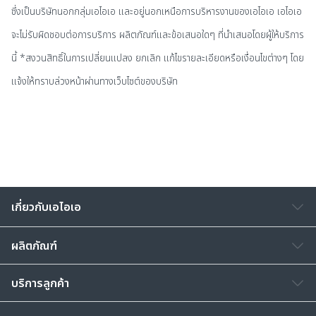
ซึ่งเป็นบริษัทนอกกลุ่มเอไอเอ และอยู่นอกเหนือการบริหารงานของเอไอเอ เอไอเอ
จะไม่รับผิดชอบต่อการบริการ ผลิตภัณฑ์และข้อเสนอใดๆ ที่นำเสนอโดยผู้ให้บริการ
นี้ *สงวนสิทธิ์ในการเปลี่ยนแปลง ยกเลิก แก้ไขรายละเอียดหรือเงื่อนไขต่างๆ โดย
แจ้งให้ทราบล่วงหน้าผ่านทางเว็บไซต์ของบริษัท
เกี่ยวกับเอไอเอ
ผลิตภัณฑ์
บริการลูกค้า