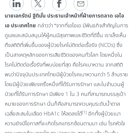
นายเอกรัตน์ ฐิติมั่น ประธานเจ้าหน้าที่ฝ่ายการตลาด เอไอ
เอ ประเทศไทย
กล่าวว่า “จากที่เอไอเอ มีพันธกิจสำคัญในการ
ดูแลและสนับสนุนให้ผู้คนมีสุขภาพและชีวิตที่ดีขึ้น เราเล็งเห็น
ถึงสถิติที่เพิ่มขึ้นของผู้ป่วยโรคไม่ติดต่อเรื้อรัง (NCDs) ซึ่ง
เป็นสาเหตุหลักของการเสียชีวิตของคนทั่วโลก โดยหนึ่งใน
โรคไม่ติดต่อเรื้อรังที่พบบ่อยที่สุด คือโรคเบาหวาน จากสถิติ
พบว่าปัจจุบันประเทศไทยมีผู้ป่วยโรคเบาหวานกว่า 5 ล้านราย
โดยมีผู้ป่วยเพียงครึ่งหนึ่งที่ได้รับการรักษา และในจำนวนผู้
ป่วยที่ได้รับการรักษา มีเพียง 1 ใน 3 คนที่สามารถบรรลุเป้า
หมายของการรักษา นั่นก็คือสามารถควบคุมระดับน้ำตาล
[1]
เฉลี่ยสะสมในเลือด HbA1c ให้ลดลงได้
อีกทั้งผู้ป่วยเบา
หวานยังมีโอกาสที่จะเกิดโรคแทรกซ้อนตามมา เช่น โรคหัวใจ
ภาวะแทรกซ้อนทางไต ตา ปลายประสาท และเท้า เป็นต้น