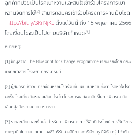
ลูกค้าที่ป่วยเป็นโรคเบาหวานและสนใจเข้าร่วมโครงการเบา
[2]
หวานจัดการได้
สามารถสมัครเข้าร่วมโครงการผ่านเว็บไซต์
http://bit.ly/3KrNjKL
ตั้งแต่วันนี้ ถึง 15 พฤษภาคม 2566
[3]
โดยเงื่อนไขจะเป็นไปตามบริษัทกำหนด
หมายเหตุ:
[1] ข้อมูลจาก The Blueprint for Change Programme เรียบเรียงโดย คณะ
แพทยศาสตร์ โรงพยาบาลรามาธิบดี
[2] ผู้สมัครที่มีภาวะแทรกซ้อนหรือมีโรคร่วมอื่น เช่น เบาหวานขึ้นตา โรคหัวใจ โรค
มะเร็ง โรคเกี่ยวกับหลอดเลือด โรคไต โครงการขอสงวนสิทธิ์ในการพิจารณาคัด
เลือกผู้สมัครตามความเหมาะสม
[3] รายละเอียดและเงื่อนไขสำหรับการพิจารณา การให้สิทธิประโยชน์ การให้บริการ
ต่างๆ เป็นไปตามนโยบายของชีวีบริรักษ์ คลินิก และบริษัท ทรู ดิจิทัล กรุ๊ป จำกัด