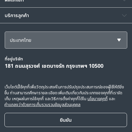
บริการลูกค้า
ประเทศไทย
ที่อยู่บริษัท
181 ถนนสุรวงศ์ เขตบางรัก กรุงเทพฯ 10500
สงวนลิขสิทธิ์ © 2568, กลุ่มบริษัทเอไอเอ และบริษัทในเครือ ขอสงวนสิทธิ์ทั้งหมดตาม
เว็บไซต์นี้ใช้คุกกี้เพื่อวัตถุประสงค์ในการปรับปรุงประสบการณ์ของผู้ใช้ให้ดียิ่ง
ขึ้น ท่านสามารถศึกษารายละเอียดเพิ่มเติมเกี่ยวกับประเภทของคุกกี้ที่เราจัด
กฎหมาย
เก็บ เหตุผลในการใช้คุกกี้ และวิธีการตั้งค่าคุกกี้ได้ใน
นโยบายคุกกี้
และ
ข้อตกลงการใช้
|
คำแถลงว่าด้วยการเก็บรวบรวมข้อมูลส่วนบุคคล
|
นโยบายคุกกี้
คำแถลงว่าด้วยการเก็บรวบรวมข้อมูลส่วนบุคคล
ยืนยัน