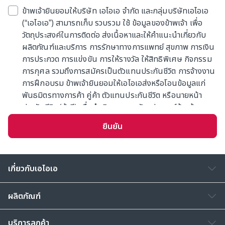
ข้าพเจ้ายินยอมให้บริษัท เอไอเอ จำกัด และกลุ่มบริษัทเอไอเอ
(“เอไอเอ”) สามารถเก็บ รวบรวม ใช้ ข้อมูลของข้าพเจ้า เพื่อ
วัตถุประสงค์ในการติดต่อ ส่งเนื้อหาและให้คำแนะนำเกี่ยวกับ
ผลิตภัณฑ์และบริการ การรักษาทางการแพทย์ สุขภาพ การเงิน
การประกวด การแข่งขัน การให้รางวัล ให้สิทธิพิเศษ กิจกรรม
การกุศล รวมถึงการสมัครเป็นตัวแทนประกันชีวิต การจ้างงาน
การฝึกอบรม ข้าพเจ้ายินยอมให้เอไอเอส่งหรือโอนข้อมูลแก่
พันธมิตรทางการค้า คู่ค้า ตัวแทนประกันชีวิต หรือนายหน้า
ประกันชีวิต (ถ้ามี) เพื่อดำเนินการตามวัตถุประสงค์ข้างต้น
ข้าพเจ้ารับทราบว่าเอไอเอจะเก็บข้อมูลตามความจำเป็นหรืออายุ
ยืนยัน
ความตามกฎหมาย การให้ความยินยอมครั้งนี้มีผลแทนที่การ
แสดงเจตนาที่ข้าพเจ้าได้เคยให้ไว้ก่อนหน้า (ถ้ามี)
ทั้งนี้ เอไอเออาจเก็บข้อมูลของท่านเพิ่มเติมภายหลังเพื่อใช้ตาม
เกี่ยวกับเอไอเอ
วัตถุประสงค์ข้างต้น ท่านสามารถศึกษานโยบายข้อมูลส่วน
บุคคลได้ที่เว็บไซต์ของเอไอเอตามลิ้งค์ดังต่อไปนี้
ผลิตภัณฑ์
www.aia.co.th/privacy และสามารถติดต่อสอบถามข้อมูล
เพิ่มเติม หรือ ร้องขอใช้สิทธิตามที่กฎหมายกำหนด ได้ที่เอไอเอ
บริการลูกค้า