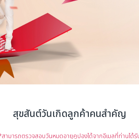
สุขสันต์วันเกิดลูกค้าคนสำคัญ​
*สามารถตรวจสอบวันหมดอายุคูปองได้จากอีเมลที่ท่านได้รั