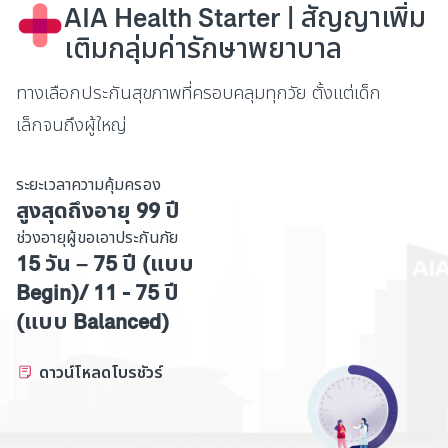
AIA Health Starter | สัญญาเพิ่ม
วัตถุประสงค์ข้างต้น ท่านสามารถศึกษานโยบายข้อมูลส่วน
บุคคลได้ที่เว็บไซต์ของเอไอเอตามลิ้งค์ดังต่อไปนี้
เติมกลุ่มค่ารักษาพยาบาล
www.aia.co.th/privacy
และสามารถติดต่อสอบถามข้อมูล
เพิ่มเติม หรือ ร้องขอใช้สิทธิตามที่กฎหมายกำหนด ได้ที่เอไอเอ
ทางเลือกประกันสุขภาพที่ครอบคลุมทุกวัย ตั้งแต่เด็ก
คอลเซ็นเตอร์ โทร. 1581 หากท่านต้องการติดต่อเจ้าหน้าที่
เล็กจนถึงผู้ใหญ่
คุ้มครองข้อมูลส่วนบุคคลของเอไอเอ (DPO) กรุณาติดต่อทาง
อีเมล th.privacy@aia.com หรือติดต่อตามที่อยู่ที่ บริษัท เอ
ไอเอ จำกัด 181 ถนนสุรวงศ์ แขวงสุริยวงศ์ เขตบางรัก
ระยะเวลาความคุ้มครอง
กรุงเทพฯ 10500
สูงสุดถึงอายุ 99 ปี
ช่วงอายุผู้ขอเอาประกันภัย
15 วัน – 75 ปี (แบบ
Begin)/ 11 - 75 ปี
(แบบ Balanced)
ดาวน์โหลดโบรชัวร์