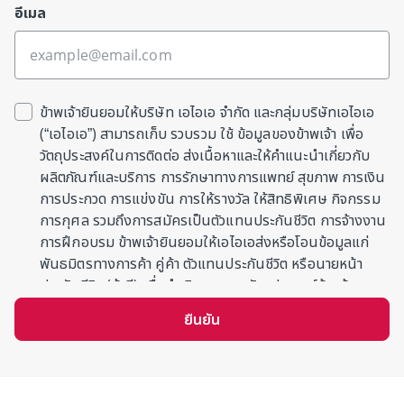
อีเมล
ข้าพเจ้ายินยอมให้บริษัท เอไอเอ จำกัด และกลุ่มบริษัทเอไอเอ
(“เอไอเอ”) สามารถเก็บ รวบรวม ใช้ ข้อมูลของข้าพเจ้า เพื่อ
วัตถุประสงค์ในการติดต่อ ส่งเนื้อหาและให้คำแนะนำเกี่ยวกับ
ผลิตภัณฑ์และบริการ การรักษาทางการแพทย์ สุขภาพ การเงิน
การประกวด การแข่งขัน การให้รางวัล ให้สิทธิพิเศษ กิจกรรม
การกุศล รวมถึงการสมัครเป็นตัวแทนประกันชีวิต การจ้างงาน
การฝึกอบรม ข้าพเจ้ายินยอมให้เอไอเอส่งหรือโอนข้อมูลแก่
พันธมิตรทางการค้า คู่ค้า ตัวแทนประกันชีวิต หรือนายหน้า
ประกันชีวิต (ถ้ามี) เพื่อดำเนินการตามวัตถุประสงค์ข้างต้น
ข้าพเจ้ารับทราบว่าเอไอเอจะเก็บข้อมูลตามความจำเป็นหรืออายุ
ยืนยัน
ความตามกฎหมาย การให้ความยินยอมครั้งนี้มีผลแทนที่การ
แสดงเจตนาที่ข้าพเจ้าได้เคยให้ไว้ก่อนหน้า (ถ้ามี)
ทั้งนี้ เอไอเออาจเก็บข้อมูลของท่านเพิ่มเติมภายหลังเพื่อใช้ตาม