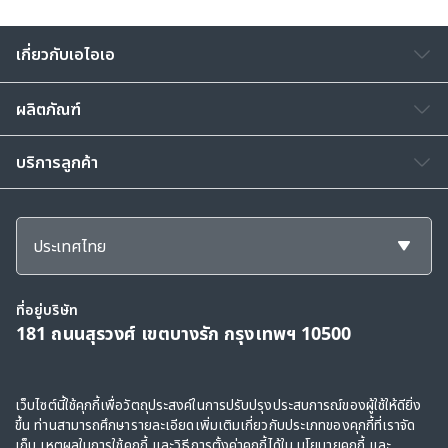
เกี่ยวกับเอไอเอ
ผลิตภัณฑ์
บริการลูกค้า
ประเทศไทย
ที่อยู่บริษัท
181 ถนนสุรวงศ์ เขตบางรัก กรุงเทพฯ 10500
สงวนลิขสิทธิ์ © 2568, กลุ่มบริษัทเอไอเอ และบริษัทในเครือ ขอสงวนสิทธิ์ทั้งหมดตาม
เว็บไซต์นี้ใช้คุกกี้เพื่อวัตถุประสงค์ในการปรับปรุงประสบการณ์ของผู้ใช้ให้ดียิ่ง
ขึ้น ท่านสามารถศึกษารายละเอียดเพิ่มเติมเกี่ยวกับประเภทของคุกกี้ที่เราจัด
กฎหมาย
เก็บ เหตุผลในการใช้คุกกี้ และวิธีการตั้งค่าคุกกี้ได้ใน
นโยบายคุกกี้
และ