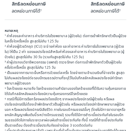
สิทธิลดหย่อนภาษี
สิทธิลดหย่อนภาษี
ลดหย่อนภาษีได้⁷
ลดหย่อนภาษีได้⁷
หมายเหตุ
¹ ค่าห้องและค่าอาหาร ค่าบริการในโรงพยาบาล (ผู้ป่วยใน) ต่อการเข้าพักรักษาตัวเป็นผู้ป่วย
ในครั้งใดครั้งหนึ่ง สูงสุดไม่เกิน 125 วัน
² ค่าห้องผู้ป่วยวิกฤต (ICU) จะจ่ายค่าห้อง และค่าอาหาร ค่าบริการในโรงพยาบาล (ผู้ป่วย
ใน) ให้เป็น 2 เท่า ของผลประโยชน์สำหรับค่าห้องและค่าอาหาร ค่าบริการในโรงพยาบาล (ผู้
ป่วยใน) สูงสุดไม่เกิน 30 วัน (รวมกันสูงสุดไม่เกิน 125 วัน)
³ ค่าผู้ประกอบวิชาชีพเวชกรรม (แพทย์) ตรวจรักษา ต่อการเข้าพักรักษาตัวเป็นผู้ป่วยใน
ครั้งใดครั้งหนึ่ง สูงสุดไม่เกิน 125 วัน
⁴ เป็นผลจากการบาดเจ็บหรือการป่วยแต่ละครั้ง โดยจ่ายตามจำนวนเงินที่จ่ายจริง สูงสุด
ไม่เกินผลประโยชน์ต่อรอบปีกรมธรรม์ตามที่ระบุไว้ในบันทึกสลักหลังผลประโยชน์ค่ารักษา
พยาบาลผู้ป่วยนอก
⁵ โรคร้ายแรง หมายถึง โรคร้ายแรงตามคำนิยามของโรคร้ายแรงที่ได้รับความคุ้มครองภาย
ใต้บันทึกสลักหลังผลประโยชน์ความคุ้มครองกรณีโรคร้ายแรง
⁶ กรณีที่ไม่มีการเรียกร้องผลประโยชน์ใดๆ จากผลประโยชน์กรณีผู้ป่วยใน หรือผล
ประโยชน์กรณีไม่ต้องเข้าพักรักษาตัวเป็นผู้ป่วยใน หรือผลประโยชน์ค่ารักษาพยาบาลผู้ป่วย
นอก หรือผลประโยชน์กรณีเสียชีวิต ภายในรอบปีกรมธรรม์นั้นๆ (โดยไม่มีการขาดอายุหรือ
ยกเลิกสัญญาเพิ่มเติมนี้ระหว่างปีกรมธรรม์) รวมทั้งได้มีการชำระเบี้ยประกันภัยในรอบปีก
รมธรรม์ถัดไปภายในระยะเวลาผ่อนผันชำระเบี้ยประกันภัย ทั้งนี้ กรณีที่ชำระเบี้ยประกันภัย
เป็นรายเดือน ต้องชำระเบี้ยประกันภัยอย่างน้อย 3 งวดติดต่อกัน
⁷ เบี้ยประกันภัยสุขภาพ (ถ้ามี) เฉพาะส่วนที่เข้าเงื่อนไขสามารถหักลดหย่อนภาษีเงินได้บุคคล