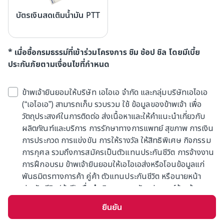
บัตรเงินสดเติมน้ำมัน PTT
* เมื่อซื้อกรมธรรม์ที่เข้าร่วมโครงการ ชิม ช้อป ชิล โดยมีเบี้ย
ประกันภัยตามเงื่อนไขที่กำหนด
ข้าพเจ้ายินยอมให้บริษัท เอไอเอ จำกัด และกลุ่มบริษัทเอไอเอ
(“เอไอเอ”) สามารถเก็บ รวบรวม ใช้ ข้อมูลของข้าพเจ้า เพื่อ
วัตถุประสงค์ในการติดต่อ ส่งเนื้อหาและให้คำแนะนำเกี่ยวกับ
ผลิตภัณฑ์และบริการ การรักษาทางการแพทย์ สุขภาพ การเงิน
การประกวด การแข่งขัน การให้รางวัล ให้สิทธิพิเศษ กิจกรรม
การกุศล รวมถึงการสมัครเป็นตัวแทนประกันชีวิต การจ้างงาน
การฝึกอบรม ข้าพเจ้ายินยอมให้เอไอเอส่งหรือโอนข้อมูลแก่
พันธมิตรทางการค้า คู่ค้า ตัวแทนประกันชีวิต หรือนายหน้า
ประกันชีวิต (ถ้ามี) เพื่อดำเนินการตามวัตถุประสงค์ข้างต้น
ข้าพเจ้ารับทราบว่าเอไอเอจะเก็บข้อมูลตามความจำเป็นหรืออายุ
ยืนยัน
ความตามกฎหมาย การให้ความยินยอมครั้งนี้มีผลแทนที่การ
แสดงเจตนาที่ข้าพเจ้าได้เคยให้ไว้ก่อนหน้า (ถ้ามี)