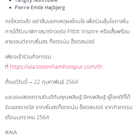
Tanguy Ndombele
Pierre-Emile Højbjerg
กดโหวตแล้ว อย่าลืมบอกเหตุผลโดนใจ เพื่อร่วมลุ้นโอกาสใน
การได้รับนาฬิกาสมาร์ทวอร์ช Fitbit Inspire หรือเสื้อพร้อม
ลายเซนต์จากสโมสร ท็อตแน่ม ฮ็อตสเปอร์
เพียงเข้าร่วมกิจกรรม
ที่
https://aia.tottenhamhotspur.com/th
ตั้งแต่วันนี้ – 22 กุมภาพันธ์ 2564
และขอแสดงความยินดีกับคุณพสิษฐ์ อัครพสิษฐ์ ผู้โชคดีที่ได้
รับของรางวัล จากสโมสรท็อตแน่ม ฮ็อตสเปอร์ จากกิจกรรม
เดือนมกราคม 2564
#AIA