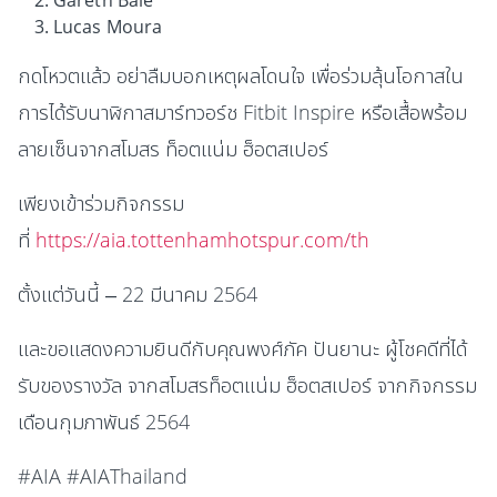
Gareth Bale
Lucas Moura
กดโหวตแล้ว อย่าลืมบอกเหตุผลโดนใจ เพื่อร่วมลุ้นโอกาสใน
การได้รับนาฬิกาสมาร์ทวอร์ช Fitbit Inspire หรือเสื้อพร้อม
ลายเซ็นจากสโมสร ท็อตแน่ม ฮ็อตสเปอร์
เพียงเข้าร่วมกิจกรรม
ที่
https://aia.tottenhamhotspur.com/th
ตั้งแต่วันนี้ – 22 มีนาคม 2564
และขอแสดงความยินดีกับคุณพงศ์ภัค ปันยานะ ผู้โชคดีที่ได้
รับของรางวัล จากสโมสรท็อตแน่ม ฮ็อตสเปอร์ จากกิจกรรม
เดือนกุมภาพันธ์ 2564
#AIA
#AIAThailand