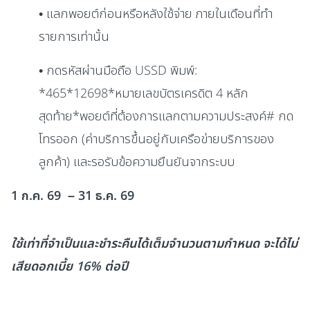
• แลกพอยต์ก่อนหรือหลังใช้จ่าย ภายในเดือนที่ทำ
รายการเท่านั้น
• กดรหัสผ่านมือถือ USSD พิมพ์:
*465*12698*หมายเลขบัตรเครดิต 4 หลัก
สุดท้าย*พอยต์ที่ต้องการแลกตามความประสงค์# กด
โทรออก (ค่าบริการขึ้นอยู่กับเครือข่ายบริการของ
ลูกค้า) และรอรับข้อความยืนยันจากระบบ
1 ก.ค. 69 – 31 ธ.ค. 69
ใช้เท่าที่จำเป็นและชำระคืนได้เต็มจำนวนตามกำหนด จะได้ไม่
เสียดอกเบี้ย 16% ต่อปี