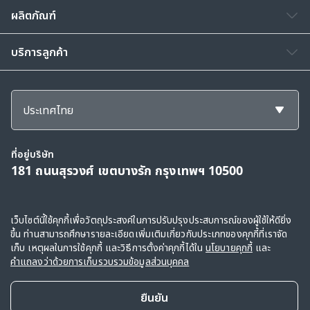
ผลิตภัณฑ์
บริการลูกค้า
ประเทศไทย
ที่อยู่บริษัท
181 ถนนสุรวงศ์ เขตบางรัก กรุงเทพฯ 10500
สงวนลิขสิทธิ์ © 2568, กลุ่มบริษัทเอไอเอ และบริษัทในเครือ ขอสงวนสิทธิ์ทั้งหมดตาม
เว็บไซต์นี้ใช้คุกกี้เพื่อวัตถุประสงค์ในการปรับปรุงประสบการณ์ของผู้ใช้ให้ดียิ่ง
ขึ้น ท่านสามารถศึกษารายละเอียดเพิ่มเติมเกี่ยวกับประเภทของคุกกี้ที่เราจัด
กฎหมาย
เก็บ เหตุผลในการใช้คุกกี้ และวิธีการตั้งค่าคุกกี้ได้ใน
นโยบายคุกกี้
และ
ข้อตกลงการใช้
|
คำแถลงว่าด้วยการเก็บรวบรวมข้อมูลส่วนบุคคล
|
นโยบายคุกกี้
คำแถลงว่าด้วยการเก็บรวบรวมข้อมูลส่วนบุคคล
ยืนยัน