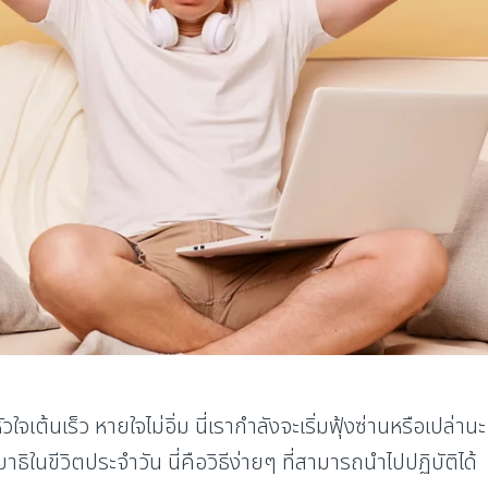
จเต้นเร็ว หายใจไม่อิ่ม นี่เรากำลังจะเริ่มฟุ้งซ่านหรือเปล่านะ
ธิในขีวิตประจำวัน นี่คือวิธีง่ายๆ ที่สามารถนำไปปฏิบัติได้