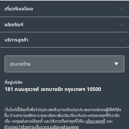
เกี่ยวกับเอไอเอ
ผลิตภัณฑ์
บริการลูกค้า
ประเทศไทย
ที่อยู่บริษัท
181 ถนนสุรวงศ์ เขตบางรัก กรุงเทพฯ 10500
สงวนลิขสิทธิ์ © 2568, กลุ่มบริษัทเอไอเอ และบริษัทในเครือ ขอสงวนสิทธิ์ทั้งหมดตาม
เว็บไซต์นี้ใช้คุกกี้เพื่อวัตถุประสงค์ในการปรับปรุงประสบการณ์ของผู้ใช้ให้ดียิ่ง
ขึ้น ท่านสามารถศึกษารายละเอียดเพิ่มเติมเกี่ยวกับประเภทของคุกกี้ที่เราจัด
กฎหมาย
เก็บ เหตุผลในการใช้คุกกี้ และวิธีการตั้งค่าคุกกี้ได้ใน
นโยบายคุกกี้
และ
ข้อตกลงการใช้
|
คำแถลงว่าด้วยการเก็บรวบรวมข้อมูลส่วนบุคคล
|
นโยบายคุกกี้
คำแถลงว่าด้วยการเก็บรวบรวมข้อมูลส่วนบุคคล