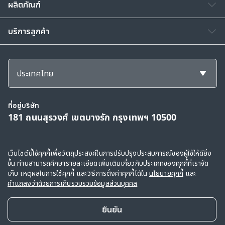
ผลิตภัณฑ์
บริการลูกค้า
ประเทศไทย
ที่อยู่บริษัท
181 ถนนสุรวงศ์ เขตบางรัก กรุงเทพฯ 10500
สงวนลิขสิทธิ์ © 2568, กลุ่มบริษัทเอไอเอ และบริษัทในเครือ ขอสงวนสิทธิ์ทั้งหมดตาม
เว็บไซต์นี้ใช้คุกกี้เพื่อวัตถุประสงค์ในการปรับปรุงประสบการณ์ของผู้ใช้ให้ดียิ่ง
ขึ้น ท่านสามารถศึกษารายละเอียดเพิ่มเติมเกี่ยวกับประเภทของคุกกี้ที่เราจัด
กฎหมาย
เก็บ เหตุผลในการใช้คุกกี้ และวิธีการตั้งค่าคุกกี้ได้ใน
นโยบายคุกกี้
และ
ข้อตกลงการใช้
|
คำแถลงว่าด้วยการเก็บรวบรวมข้อมูลส่วนบุคคล
|
นโยบายคุกกี้
คำแถลงว่าด้วยการเก็บรวบรวมข้อมูลส่วนบุคคล
ยืนยัน