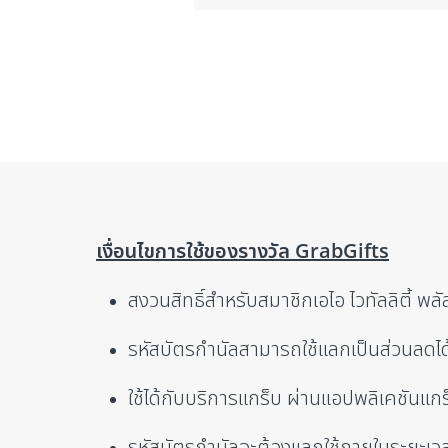
เงื่อนไขการใช้ของรางวัล GrabGifts
สงวนสิทธิ์สำหรับสมาชิกเอไอ ไวทัลลิตี้ พลั
รหัสบัตรกำนัลสามารถใช้แลกเป็นส่วนลดได้
ใช้ได้กับบริการแกร็บ ผ่านแอปพลิเคชันแกร
รหัสบัตรกำนัลจะต้องแลกใช้ภายในระยะเวล