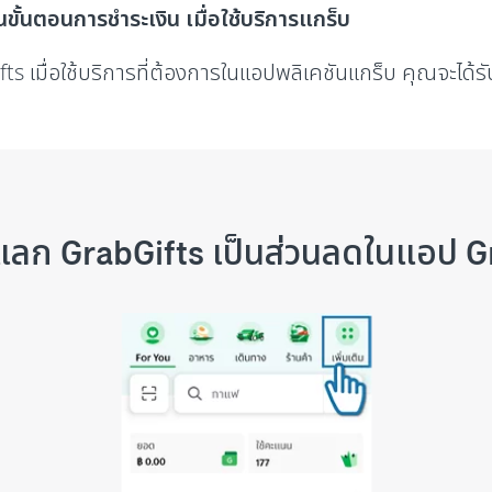
ดในขั้นตอนการชำระเงิน เมื่อใช้บริการแกร็บ
fts เมื่อใช้บริการที่ต้องการในแอปพลิเคชันแกร็บ คุณจะได้
ีแลก GrabGifts เป็นส่วนลดในแอป G