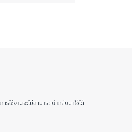
งการใช้งานจะไม่สามารถนำกลับมาใช้ได้