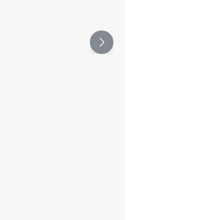
2. เลือกเมนูบ