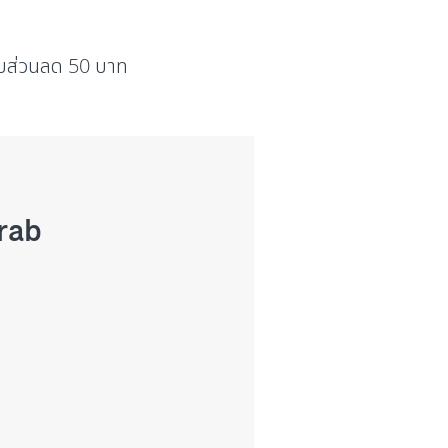
รับส่วนลด 50 บาท
rab