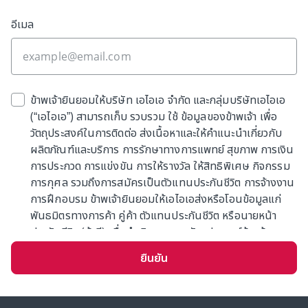
อีเมล
ข้าพเจ้ายินยอมให้บริษัท เอไอเอ จำกัด และกลุ่มบริษัทเอไอเอ
(“เอไอเอ”) สามารถเก็บ รวบรวม ใช้ ข้อมูลของข้าพเจ้า เพื่อ
วัตถุประสงค์ในการติดต่อ ส่งเนื้อหาและให้คำแนะนำเกี่ยวกับ
ผลิตภัณฑ์และบริการ การรักษาทางการแพทย์ สุขภาพ การเงิน
การประกวด การแข่งขัน การให้รางวัล ให้สิทธิพิเศษ กิจกรรม
การกุศล รวมถึงการสมัครเป็นตัวแทนประกันชีวิต การจ้างงาน
การฝึกอบรม ข้าพเจ้ายินยอมให้เอไอเอส่งหรือโอนข้อมูลแก่
พันธมิตรทางการค้า คู่ค้า ตัวแทนประกันชีวิต หรือนายหน้า
ประกันชีวิต (ถ้ามี) เพื่อดำเนินการตามวัตถุประสงค์ข้างต้น
ข้าพเจ้ารับทราบว่าเอไอเอจะเก็บข้อมูลตามความจำเป็นหรืออายุ
ยืนยัน
ความตามกฎหมาย การให้ความยินยอมครั้งนี้มีผลแทนที่การ
แสดงเจตนาที่ข้าพเจ้าได้เคยให้ไว้ก่อนหน้า (ถ้ามี)