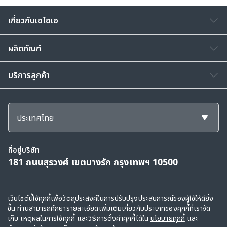
เกี่ยวกับเอไอเอ
ผลิตภัณฑ์
บริการลูกค้า
ประเทศไทย
ที่อยู่บริษัท
181 ถนนสุรวงศ์ เขตบางรัก กรุงเทพฯ 10500
สงวนลิขสิทธิ์ © 2568, กลุ่มบริษัทเอไอเอ และบริษัทในเครือ ขอสงวนสิทธิ์ทั้งหมดตาม
เว็บไซต์นี้ใช้คุกกี้เพื่อวัตถุประสงค์ในการปรับปรุงประสบการณ์ของผู้ใช้ให้ดียิ่ง
ขึ้น ท่านสามารถศึกษารายละเอียดเพิ่มเติมเกี่ยวกับประเภทของคุกกี้ที่เราจัด
กฎหมาย
เก็บ เหตุผลในการใช้คุกกี้ และวิธีการตั้งค่าคุกกี้ได้ใน
นโยบายคุกกี้
และ
ข้อตกลงการใช้
|
คำแถลงว่าด้วยการเก็บรวบรวมข้อมูลส่วนบุคคล
|
นโยบายคุกกี้