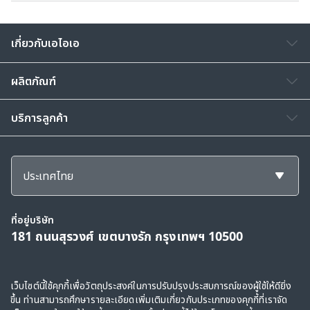
เกี่ยวกับเอไอเอ
ผลิตภัณฑ์
บริการลูกค้า
ประเทศไทย
ที่อยู่บริษัท
181 ถนนสุรวงศ์ เขตบางรัก กรุงเทพฯ 10500
สงวนลิขสิทธิ์ © 2568, กลุ่มบริษัทเอไอเอ และบริษัทในเครือ ขอสงวนสิทธิ์ทั้งหมดตาม
เว็บไซต์นี้ใช้คุกกี้เพื่อวัตถุประสงค์ในการปรับปรุงประสบการณ์ของผู้ใช้ให้ดียิ่ง
ขึ้น ท่านสามารถศึกษารายละเอียดเพิ่มเติมเกี่ยวกับประเภทของคุกกี้ที่เราจัด
กฎหมาย