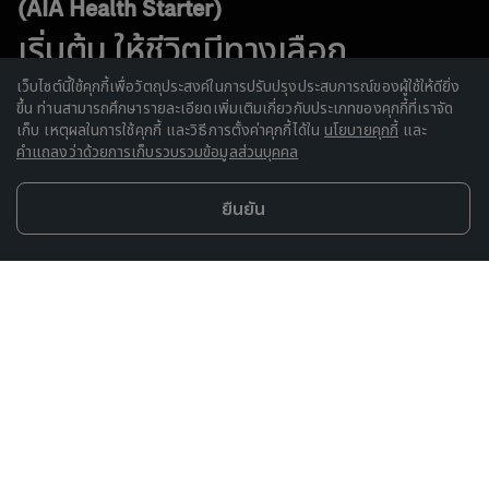
(AIA Health Starter)
เริ่มต้น ให้ชีวิตมีทางเลือก
เว็บไซต์นี้ใช้คุกกี้เพื่อวัตถุประสงค์ในการปรับปรุงประสบการณ์ของผู้ใช้ให้ดียิ่ง
ขึ้น ท่านสามารถศึกษารายละเอียดเพิ่มเติมเกี่ยวกับประเภทของคุกกี้ที่เราจัด
ตัวแทน
ช่องทางการขาย
เก็บ เหตุผลในการใช้คุกกี้ และวิธีการตั้งค่าคุกกี้ได้ใน
นโยบายคุกกี้
และ
คำแถลงว่าด้วยการเก็บรวบรวมข้อมูลส่วนบุคคล
ยืนยัน
สนใจซื้อผลิตภัณฑ์
จุดเด่นผลิตภัณฑ์
เปรียบเทียบผลิตภัณฑ์
ข้อมูลสำคัญอื่นๆ
AIA Health Starter | สัญญาเพิ่ม
เติมกลุ่มค่ารักษาพยาบาล
ทางเลือกประกันสุขภาพที่ครอบคลุมทุกวัย ตั้งแต่เด็ก