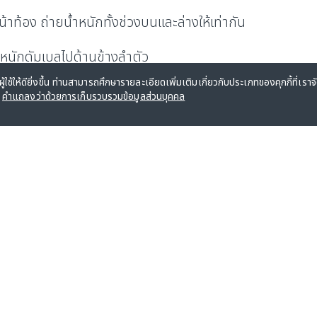
้าท้อง ถ่ายน้ำหนักทั้งช่วงบนและล่างให้เท่ากัน
้ำหนักดัมเบลไปด้านข้างลำตัว
้ใช้ให้ดียิ่งขึ้น ท่านสามารถศึกษารายละเอียดเพิ่มเติมเกี่ยวกับประเภทของคุกกี้ที่เราจ
เบลไปด้านข้างลำตัว จากนั้นกลับไปที่ท่าเริ่มต้น และทำซ้ำ
ะ
คำแถลงว่าด้วยการเก็บรวบรวมข้อมูลส่วนบุคคล
ำลังกายแล้วอย่าลืมซิงก์ข้อมูลจากแอปออกกำลังกายในม
่อสะสมคะแนนออกกำลังกายเพิ่มขึ้น ก้าวสู่สถานะที่สูงขึ้น 
งกาย
กลับเข้าสู่ LIVING WELL 360