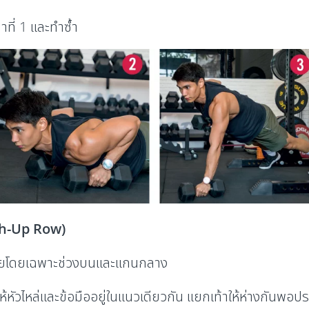
าที่ 1 และทำซ้ำ
sh-Up Row)
างกายโดยเฉพาะช่วงบนและแกนกลาง
ยให้หัวไหล่และข้อมืออยู่ในแนวเดียวกัน แยกเท้าให้ห่างกันพอ