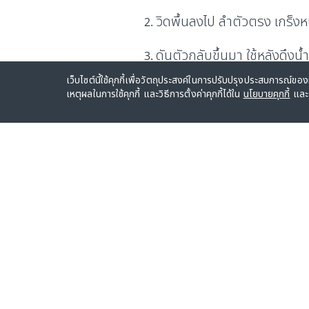
วิดพื้นลงไป ลำตัวตรง เกร็งหน
ดันตัวกลับขึ้นมา ใช้หลังดึงน
เว็บไซต์นี้ใช้คุกกี้เพื่อวัตถุประสงค์ในการปรับปรุงประสบการณ์ของผู
สลับข้าง ใช้หลังดึงน้ำหนักดัม
เหตุผลในการใช้คุกกี้ และวิธีการตั้งค่าคุกกี้ได้ใน
นโยบายคุกกี้
แล
สมาชิกเอไอเอ ไวทัลลิตี้ ออกก
เข้ากับแอปเอไอเอ ไวทัลลิตี้ เพื
ขึ้น
อ่านวิธีสะสมคะแนนออกกำลั