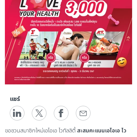
แชร์
ขอชวนสมาชิกใหม่เอไอเอ ไวทัลลิตี้
สะสมคะแนนเอไอเอ ไว