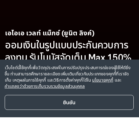
เอไอเอ เวลท์ แม็กซ์ (ยูนิต ลิงค์)
ออมเงินในรูปแบบประกันควบการ
ลงทุน รับโบนัสจัดเต็ม Max 150%
เว็บไซต์นี้ใช้คุกกี้เพื่อวัตถุประสงค์ในการปรับปรุงประสบการณ์ของผู้ใช้ให้ดียิ่ง
ขึ้น ท่านสามารถศึกษารายละเอียดเพิ่มเติมเกี่ยวกับประเภทของคุกกี้ที่เราจัด
ตัวแทน
ช่องทางการขาย
เก็บ เหตุผลในการใช้คุกกี้ และวิธีการตั้งค่าคุกกี้ได้ใน
นโยบายคุกกี้
และ
คำแถลงว่าด้วยการเก็บรวบรวมข้อมูลส่วนบุคคล
ยืนยัน
สนใจซื้อผลิตภัณฑ์
จุดเด่นผลิตภัณฑ์
เปรียบเทียบผลิตภัณฑ์
ข้อมูลสำคัญอื