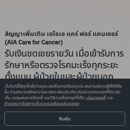
สัญญาเพิ่มเติม เอไอเอ แคร์ ฟอร์ แคนเซอร์ 
(AIA Care for Cancer)
รับเงินชดเชยรายวัน เมื่อเข้ารับการ
รักษาหรือตรวจโรคมะเร็งทุกระยะ
ทั้งแบบ ผู้ป่วยในและผู้ป่วยนอก
เว็บไซต์นี้ใช้คุกกี้เพื่อวัตถุประสงค์ในการปรับปรุงประสบการณ์ของผู้ใช้ให้ดียิ่ง
ขึ้น ท่านสามารถศึกษารายละเอียดเพิ่มเติมเกี่ยวกับประเภทของคุกกี้ที่เราจัด
ตัวแทน
ช่องทางการขาย
เก็บ เหตุผลในการใช้คุกกี้ และวิธีการตั้งค่าคุกกี้ได้ใน
นโยบายคุกกี้
และ
คำแถลงว่าด้วยการเก็บรวบรวมข้อมูลส่วนบุคคล
ยืนยัน
สนใจซื้อผลิตภัณฑ์