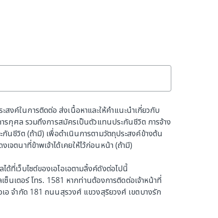
ประสงค์ในการติดต่อ ส่งเนื้อหาและให้คำแนะนำเกี่ยวกับ
การกุศล รวมถึงการสมัครเป็นตัวแทนประกันชีวิต การจ้าง
นชีวิต (ถ้ามี) เพื่อดำเนินการตามวัตถุประสงค์ข้างต้น
นาที่ข้าพเจ้าได้เคยให้ไว้ก่อนหน้า (ถ้ามี)
้ที่เว็บไซต์ของเอไอเอตามลิ้งค์ดังต่อไปนี้
ซ็นเตอร์ โทร. 1581 หากท่านต้องการติดต่อเจ้าหน้าที่
ไอเอ จำกัด 181 ถนนสุรวงศ์ แขวงสุริยวงศ์ เขตบางรัก