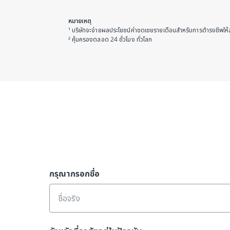
หมายเหตุ
¹ บริษัทจะจ่ายผลประโยชน์ค่าชดเชยรายเดือนสำหรับการดำรงชีพให้สูงส
² คุ้มครองตลอด 24 ชั่วโมง ทั่วโลก
กรุณากรอกชื่อ