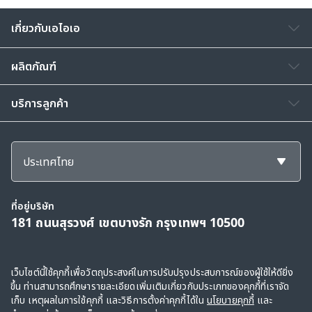
เกี่ยวกับเอไอเอ
ผลิตภัณฑ์
บริการลูกค้า
ประเทศไทย
ที่อยู่บริษัท
181 ถนนสุรวงศ์ เขตบางรัก กรุงเทพฯ 10500
สงวนลิขสิทธิ์ © 2568, กลุ่มบริษัทเอไอเอ และบริษัทในเครือ ขอสงวนสิทธิ์ทั้งหมดตาม
เว็บไซต์นี้ใช้คุกกี้เพื่อวัตถุประสงค์ในการปรับปรุงประสบการณ์ของผู้ใช้ให้ดียิ่ง
ขึ้น ท่านสามารถศึกษารายละเอียดเพิ่มเติมเกี่ยวกับประเภทของคุกกี้ที่เราจัด
กฎหมาย
เก็บ เหตุผลในการใช้คุกกี้ และวิธีการตั้งค่าคุกกี้ได้ใน
นโยบายคุกกี้
และ
ข้อตกลงการใช้
|
คำแถลงว่าด้วยการเก็บรวบรวมข้อมูลส่วนบุคคล
|
นโยบายคุกกี้