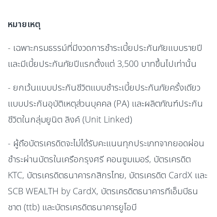
หมายเหตุ
- เฉพาะกรมธรรม์ที่มีงวดการชำระเบี้ยประกันภัยแบบรายปี
และมีเบี้ยประกันภัยปีแรกตั้งแต่ 3,500 บาทขึ้นไปเท่านั้น
- ยกเว้นแบบประกันชีวิตแบบชำระเบี้ยประกันภัยครั้งเดียว
แบบประกันอุบัติเหตุส่วนบุคคล (PA) และผลิตภัณฑ์ประกัน
ชีวิตในกลุ่มยูนิต ลิงค์ (Unit Linked)
- ผู้ถือบัตรเครดิตจะไม่ได้รับคะแนนทุกประเภทจากยอดผ่อน
ชำระผ่านบัตรในเครือกรุงศรี คอนซูมเมอร์, บัตรเครดิต
KTC, บัตรเครดิตธนาคารกสิกรไทย, บัตรเครดิต CardX และ
SCB WEALTH by CardX, บัตรเครดิตธนาคารทีเอ็มบีธน
ชาต (ttb) และบัตรเครดิตธนาคารยูโอบี​