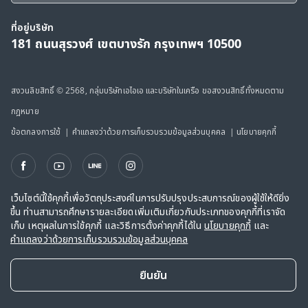
ที่อยู่บริษัท
181 ถนนสุรวงศ์ เขตบางรัก กรุงเทพฯ 10500
สงวนลิขสิทธิ์ © 2568, กลุ่มบริษัทเอไอเอ และบริษัทในเครือ ขอสงวนสิทธิ์ทั้งหมดตาม
กฎหมาย
ข้อตกลงการใช้
|
คำแถลงว่าด้วยการเก็บรวบรวมข้อมูลส่วนบุคคล
|
นโยบายคุกกี้
เว็บไซต์นี้ใช้คุกกี้เพื่อวัตถุประสงค์ในการปรับปรุงประสบการณ์ของผู้ใช้ให้ดียิ่ง
ขึ้น ท่านสามารถศึกษารายละเอียดเพิ่มเติมเกี่ยวกับประเภทของคุกกี้ที่เราจัด
เก็บ เหตุผลในการใช้คุกกี้ และวิธีการตั้งค่าคุกกี้ได้ใน
นโยบายคุกกี้
และ
คำแถลงว่าด้วยการเก็บรวบรวมข้อมูลส่วนบุคคล
ยืนยัน