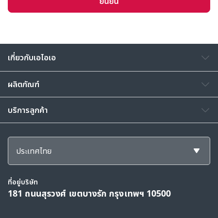
ยืนยัน
ความตามกฎหมาย การให้ความยินยอมครั้งนี้มีผลแทนที่การ
แสดงเจตนาที่ข้าพเจ้าได้เคยให้ไว้ก่อนหน้า (ถ้ามี)
ทั้งนี้ เอไอเออาจเก็บข้อมูลของท่านเพิ่มเติมภายหลังเพื่อใช้ตาม
วัตถุประสงค์ข้างต้น ท่านสามารถศึกษานโยบายข้อมูลส่วน
เกี่ยวกับเอไอเอ
บุคคลได้ที่เว็บไซต์ของเอไอเอตามลิ้งค์ดังต่อไปนี้
www.aia.co.th/privacy
และสามารถติดต่อสอบถามข้อมูล
ผลิตภัณฑ์
เพิ่มเติม หรือ ร้องขอใช้สิทธิตามที่กฎหมายกำหนด ได้ที่เอไอเอ
คอลเซ็นเตอร์ โทร. 1581 หากท่านต้องการติดต่อเจ้าหน้าที่
บริการลูกค้า
คุ้มครองข้อมูลส่วนบุคคลของเอไอเอ (DPO) กรุณาติดต่อทาง
อีเมล th.privacy@aia.com หรือติดต่อตามที่อยู่ที่ บริษัท เอ
ไอเอ จำกัด 181 ถนนสุรวงศ์ แขวงสุริยวงศ์ เขตบางรัก
กรุงเทพฯ 10500
ประเทศไทย
ที่อยู่บริษัท
181 ถนนสุรวงศ์ เขตบางรัก กรุงเทพฯ 10500