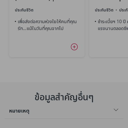
10&15 Pay Life (Non
(Non Par)
ประกันชีวิต
ประกันชีวิต
ประก
Par)
เพื่อส่งต่อความห่วงใยให้คนที่คุณ
ชำระเบี้ยฯ 10 ปี
รัก...แม้ในวันที่คุณจากไป
แรงนานตลอดชี
ข้อมูลสำคัญอื่นๆ
หมายเหตุ