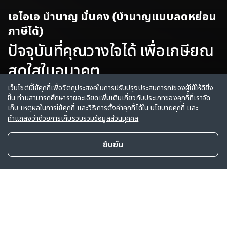
เอไอเอ บำนาญ มั่นคง (บำนาญแบบลดหย่อน
ภาษีได้)
ปัจจุบันที่คุณวางใจได้ เพื่อเกษียณ
สดใสในอนาคต
เว็บไซต์นี้ใช้คุกกี้เพื่อวัตถุประสงค์ในการปรับปรุงประสบการณ์ของผู้ใช้ให้ดียิ่ง
ขึ้น ท่านสามารถศึกษารายละเอียดเพิ่มเติมเกี่ยวกับประเภทของคุกกี้ที่เราจัด
ตัวแทน
ช่องทางการขาย
เก็บ เหตุผลในการใช้คุกกี้ และวิธีการตั้งค่าคุกกี้ได้ใน
นโยบายคุกกี้
และ
คำแถลงว่าด้วยการเก็บรวบรวมข้อมูลส่วนบุคคล
ยืนยัน
สนใจซื้อผลิตภัณฑ์
จุดเด่นผลิตภัณฑ์
ข้อมูลสำคัญอื่นๆ